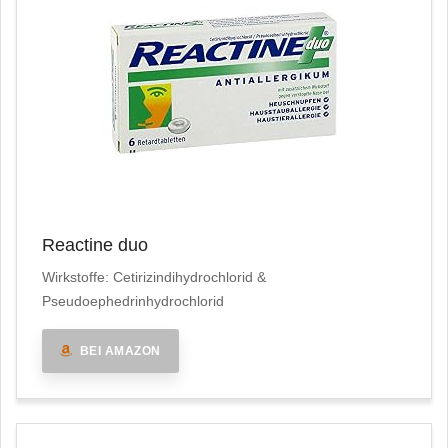
Reactine duo
Wirkstoffe: Cetirizindihydrochlorid &
Pseudoephedrinhydrochlorid
BEI AMAZON