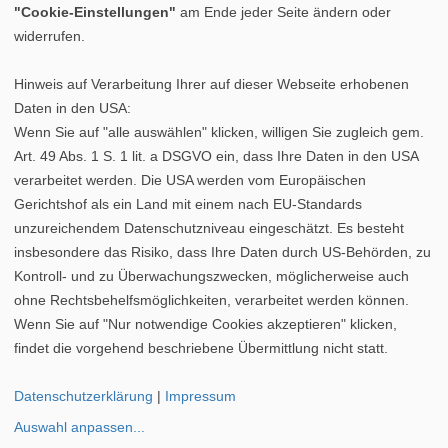
"Cookie-Einstellungen"
am Ende jeder Seite ändern oder
widerrufen.
Hinweis auf Verarbeitung Ihrer auf dieser Webseite erhobenen
Daten in den USA:
Wenn Sie auf "alle auswählen" klicken, willigen Sie zugleich gem.
Art. 49 Abs. 1 S. 1 lit. a DSGVO ein, dass Ihre Daten in den USA
verarbeitet werden. Die USA werden vom Europäischen
Gerichtshof als ein Land mit einem nach EU-Standards
unzureichendem Datenschutzniveau eingeschätzt. Es besteht
insbesondere das Risiko, dass Ihre Daten durch US-Behörden, zu
Kontroll- und zu Überwachungszwecken, möglicherweise auch
ohne Rechtsbehelfsmöglichkeiten, verarbeitet werden können.
Datenschutz
|
Cookie-Einstellungen
|
Impressum
Wenn Sie auf "Nur notwendige Cookies akzeptieren" klicken,
©
vipex.de
findet die vorgehend beschriebene Übermittlung nicht statt.
Pollenkarte Saarland
|
Pollenkarte Schleswig-Holstein
|
Datenschutzerklärung
|
Impressum
Pollenkarte Thüringen
Auswahl anpassen
...
Pollenkarte Sachsen-Anhalt
|
Pollenkarte Niedersachsen
|