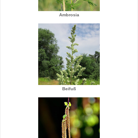
Ambrosia
Beifuß