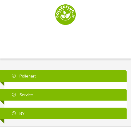
Pollenart
Service
BY