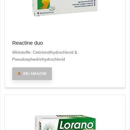
Reactine duo
Wirkstoffe: Cetirizindihydrochlorid &
Pseudoephedrinhydrochlorid
BEI AMAZON