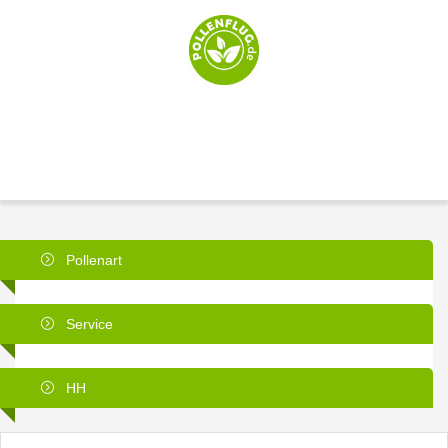
Pollenart
Service
HH