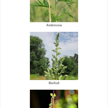
Ambrosia
Beifuß