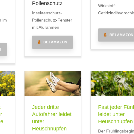
Pollenschutz
Wirkstoff:
Insektenschutz-
Cetirizindihydrochl
n im
Pollenschutz-Fenster
mit Alurahmen
BEI AMAZON
BEI AMAZON
N
t
Jeder dritte
Fast jeder Fünf
r
Autofahrer leidet
leidet unter
he
unter
Heuschnupfen
Heuschnupfen
Der Frühlingsbegi