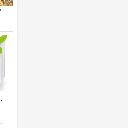
n
er
er