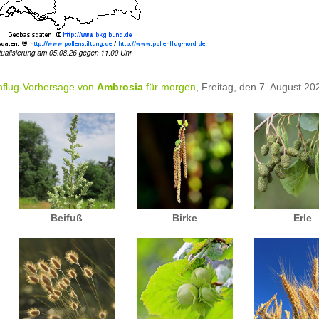
nflug-Vorhersage von
Ambrosia
für morgen
, Freitag, den 7. August 20
Beifuß
Birke
Erle