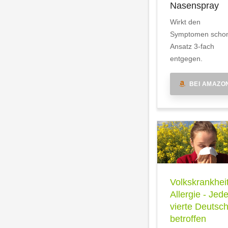
Nasenspray
Wirkt den
Symptomen scho
Ansatz 3-fach
entgegen.
BEI AMAZO
Volkskrankhei
Allergie - Jede
vierte Deutsc
betroffen