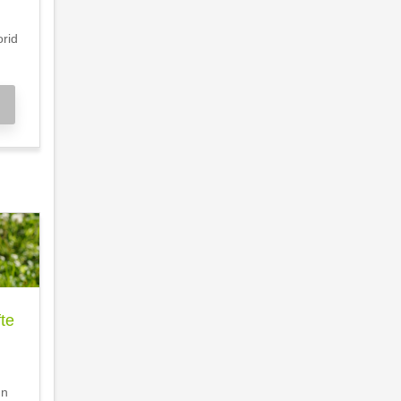
orid
te
nn