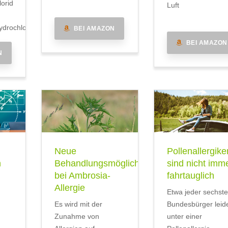
lorid
Luft
drochlorid
BEI AMAZON
BEI AMAZON
N
Neue
Pollenallergike
n
Behandlungsmöglichkeit
sind nicht imm
bei Ambrosia-
fahrtauglich
Allergie
Etwa jeder sechste
Es wird mit der
Bundesbürger leid
Zunahme von
unter einer