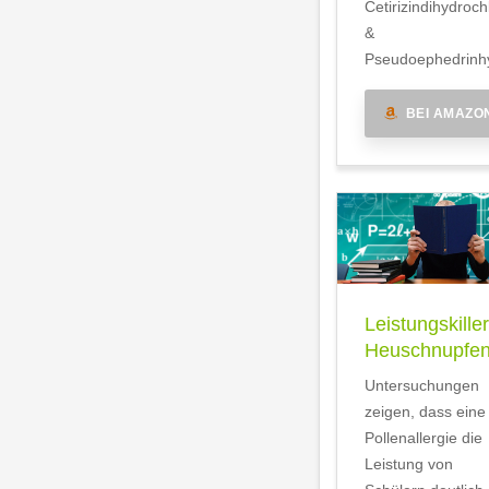
Cetirizindihydroch
&
Pseudoephedrinhy
BEI AMAZO
Leistungskiller
Heuschnupfe
Untersuchungen
zeigen, dass eine
Pollenallergie die
Leistung von