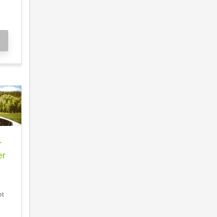
r
er
et