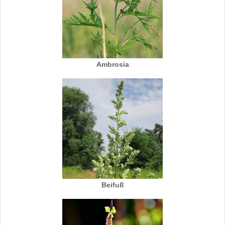
Ambrosia
Beifuß