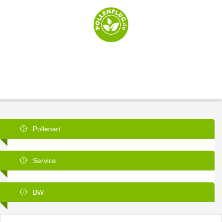
Pollenart
Service
BW