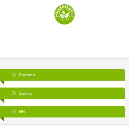
Pollenart
Service
HH