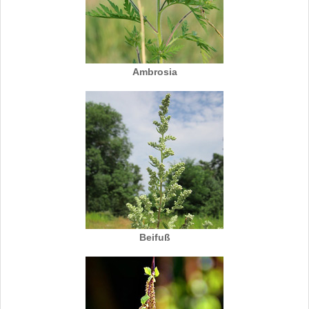
Ambrosia
Beifuß