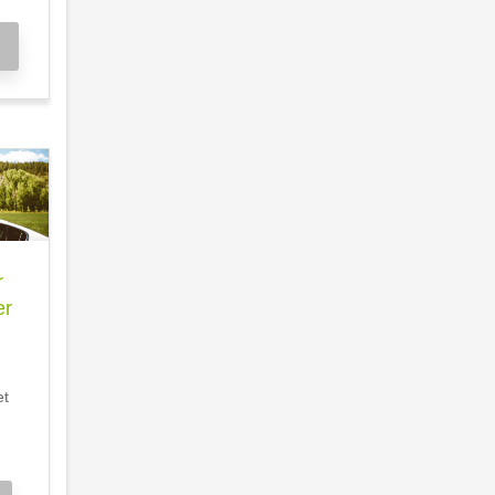
r
er
et