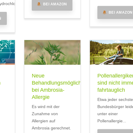
drochlorid
BEI AMAZON
BEI AMAZON
N
Neue
Pollenallergike
n
Behandlungsmöglichkeit
sind nicht imm
bei Ambrosia-
fahrtauglich
Allergie
Etwa jeder sechste
Es wird mit der
Bundesbürger leid
Zunahme von
unter einer
Allergien auf
Pollenallergie...
Ambrosia gerechnet.