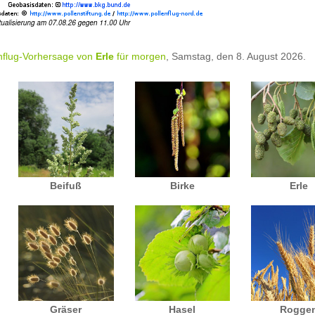
nflug-Vorhersage von
Erle
für morgen
, Samstag, den 8. August 2026.
Beifuß
Birke
Erle
Gräser
Hasel
Rogge