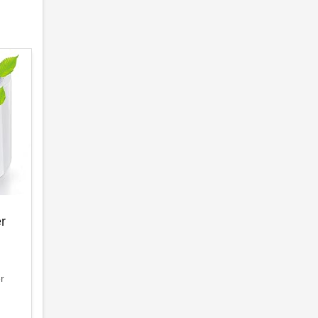
er
er