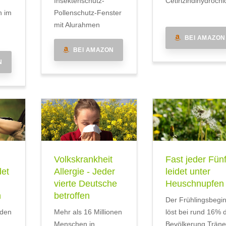
Insektenschutz-
Cetirizindihydrochl
n im
Pollenschutz-Fenster
mit Alurahmen
BEI AMAZON
BEI AMAZON
N
Volkskrankheit
Fast jeder Fünf
det
Allergie - Jeder
leidet unter
vierte Deutsche
Heuschnupfen
n
betroffen
Der Frühlingsbegi
iden
Mehr als 16 Millionen
löst bei rund 16% 
Menschen in
Bevölkerung Trän