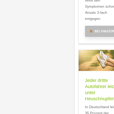
Wirkt den
Symptomen scho
Ansatz 3-fach
entgegen.
BEI AMAZO
Jeder dritte
Autofahrer lei
unter
Heuschnupfe
In Deutschland le
35 Prozent der