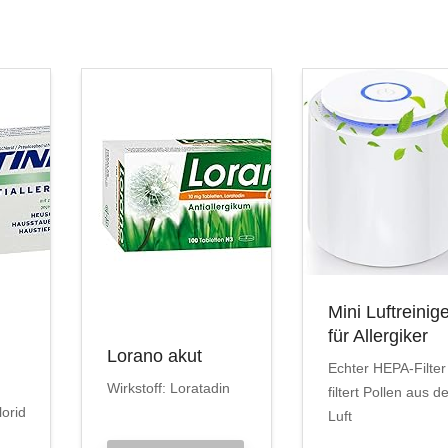
Mini Luftreinig
für Allergiker
Lorano akut
Echter HEPA-Filter
Wirkstoff: Loratadin
filtert Pollen aus d
lorid
Luft