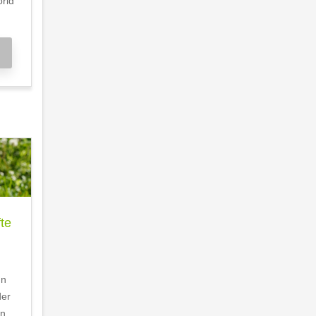
orid
te
nn
der
en