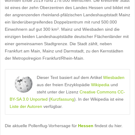
wohnten Ende 2019 rund 278.000 Menschen. Die kreisfreie Stadt
ist eines der zehn Oberzentren des Landes Hessen und bildet mit
der angrenzenden rheinland-pfälzischen Landeshauptstadt Mainz
ein länderübergreifendes Doppelzentrum mit rund 500.000
Einwohnern auf gut 300 km². Mainz und Wiesbaden sind die
einzigen beiden Landeshauptstädte deutscher Flächenländer mit
einer gemeinsamen Stadtgrenze. Die Stadt zählt, neben
Frankfurt am Main, Mainz und Darmstadt, zu den Kernstädten
der Metropolregion Frankfurt/Rhein-Main.
Dieser Text basiert auf dem Artikel
Wiesbaden
aus der freien Enzyklopädie
Wikipedia
und
steht unter der Lizenz
Creative Commons CC-
BY-SA 3.0 Unported
(
Kurzfassung
). In der Wikipedia ist eine
Liste der Autoren
verfügbar.
Die aktuelle Pollenflug-Vorhersage für
Hessen
findest du hier.