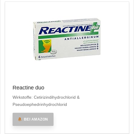
Reactine duo
Wirkstoffe: Cetirizindihydrochlorid &
Pseudoephedrinhydrochlorid
BEI AMAZON