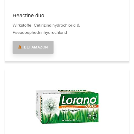
Reactine duo
Wirkstoffe: Cetirizindihydrochlorid &
Pseudoephedrinhydrochlorid
BEI AMAZON