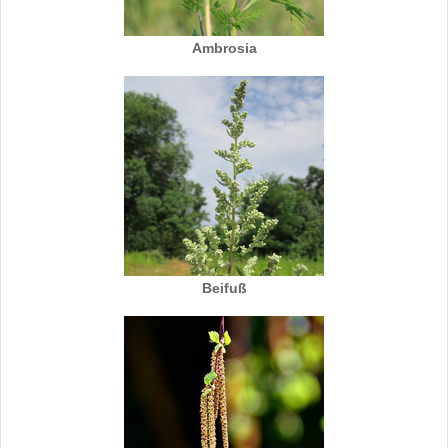
Ambrosia
Beifuß