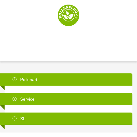
Pollenart
Service
SL