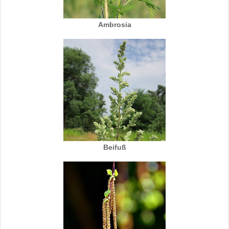
Ambrosia
Beifuß