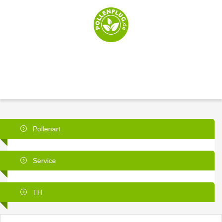
Pollenart
Service
TH