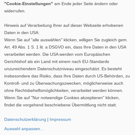
"Cookie-Einstellungen"
am Ende jeder Seite ändern oder
widerrufen.
Hinweis auf Verarbeitung Ihrer auf dieser Webseite erhobenen
Daten in den USA:
Wenn Sie auf "alle auswählen" klicken, willigen Sie zugleich gem.
Art. 49 Abs. 1 S. 1 lit. a DSGVO ein, dass Ihre Daten in den USA
verarbeitet werden. Die USA werden vom Europäischen
Gerichtshof als ein Land mit einem nach EU-Standards
unzureichendem Datenschutzniveau eingeschätzt. Es besteht
insbesondere das Risiko, dass Ihre Daten durch US-Behörden, zu
Kontroll- und zu Überwachungszwecken, möglicherweise auch
ohne Rechtsbehelfsmöglichkeiten, verarbeitet werden können.
Datenschutz
|
Cookie-Einstellungen
|
Impressum
Wenn Sie auf "Nur notwendige Cookies akzeptieren" klicken,
©
vipex.de
findet die vorgehend beschriebene Übermittlung nicht statt.
Pollenkarte Saarland
|
Pollenkarte Schleswig-Holstein
|
Datenschutzerklärung
|
Impressum
Pollenkarte Thüringen
Auswahl anpassen
...
Pollenkarte Sachsen-Anhalt
|
Pollenkarte Niedersachsen
|