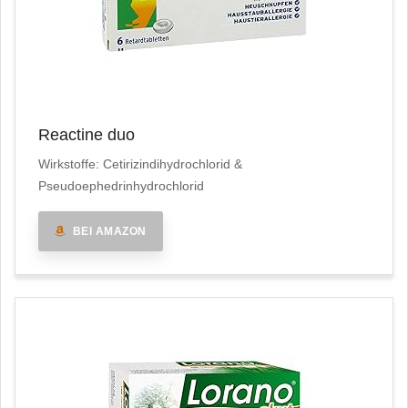
Reactine duo
Wirkstoffe: Cetirizindihydrochlorid &
Pseudoephedrinhydrochlorid
BEI AMAZON