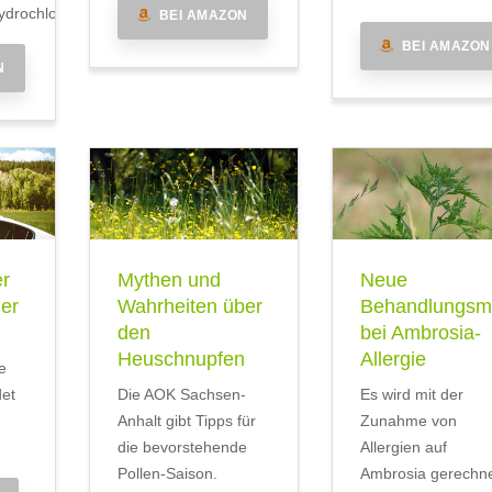
drochlorid
BEI AMAZON
BEI AMAZON
N
er
Mythen und
Neue
mer
Wahrheiten über
Behandlungsmö
den
bei Ambrosia-
Heuschnupfen
Allergie
e
det
Die AOK Sachsen-
Es wird mit der
Anhalt gibt Tipps für
Zunahme von
die bevorstehende
Allergien auf
Pollen-Saison.
Ambrosia gerechne