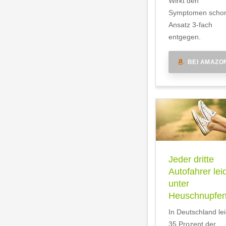
Wirkt den
Symptomen scho
Ansatz 3-fach
entgegen.
BEI AMAZO
Jeder dritte
Autofahrer lei
unter
Heuschnupfe
In Deutschland le
35 Prozent der