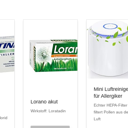
Mini Luftreinig
für Allergiker
Lorano akut
Echter HEPA-Filter
Wirkstoff: Loratadin
filtert Pollen aus d
lorid
Luft