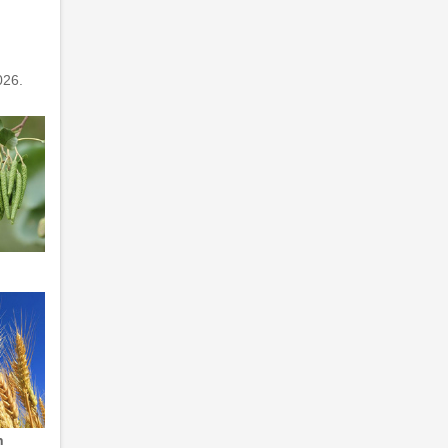
026.
n