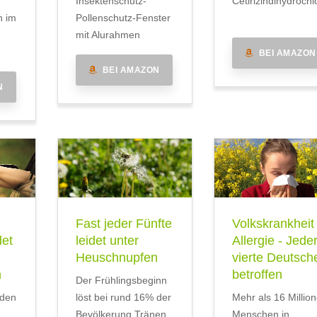
Insektenschutz-
Cetirizindihydrochl
n im
Pollenschutz-Fenster
mit Alurahmen
BEI AMAZON
BEI AMAZON
N
Fast jeder Fünfte
Volkskrankheit
det
leidet unter
Allergie - Jede
Heuschnupfen
vierte Deutsch
n
betroffen
Der Frühlingsbeginn
iden
löst bei rund 16% der
Mehr als 16 Millio
Bevölkerung Tränen
Menschen in