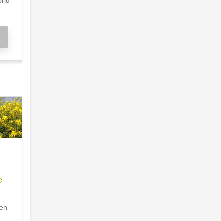
orid
r
e
nen