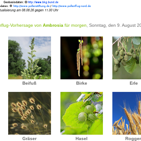
nflug-Vorhersage von
Ambrosia
für morgen
, Sonntag, den 9. August 2
Beifuß
Birke
Erle
Gräser
Hasel
Rogge