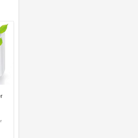
er
er