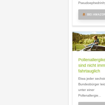
Pseudoephedrinhy
BEI AMAZO
Pollenallergik
sind nicht im
fahrtauglich
Etwa jeder sechst
Bundesbürger lei
unter einer
Pollenallergie...