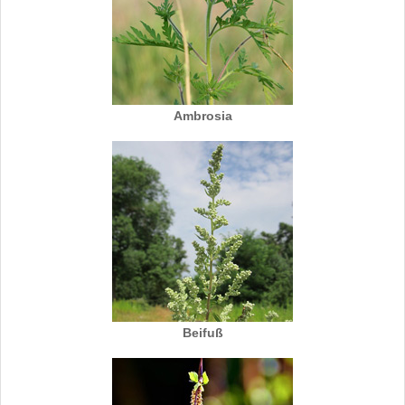
Ambrosia
Beifuß