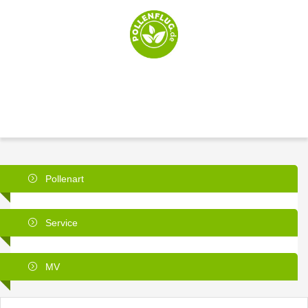
Pollenart
Service
MV