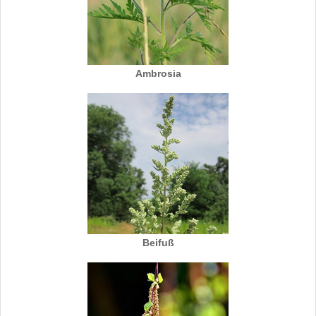
Ambrosia
Beifuß