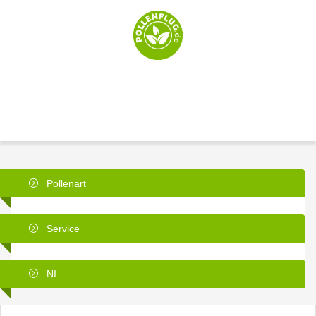
Pollenart
Service
NI