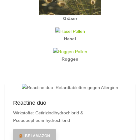
Gräser
Hasel
Roggen
Reactine duo
Wirkstoffe: Cetirizindihydrochlorid &
Pseudoephedrinhydrochlorid
BEI AMAZON