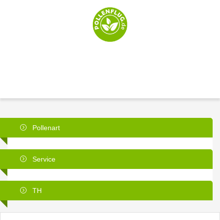
Pollenart
Service
TH