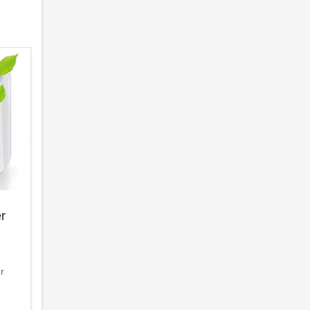
er
er