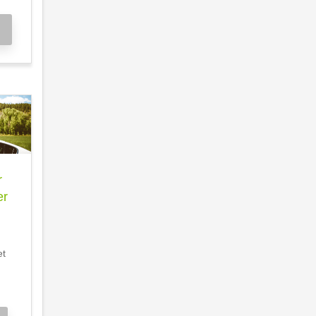
r
er
et