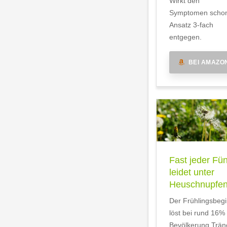
Wirkt den
Symptomen scho
Ansatz 3-fach
entgegen.
BEI AMAZO
Fast jeder Fün
leidet unter
Heuschnupfe
Der Frühlingsbeg
löst bei rund 16%
Bevölkerung Trän