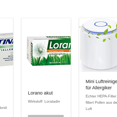
Mini Luftreinig
für Allergiker
Lorano akut
Echter HEPA-Filter
Wirkstoff: Loratadin
filtert Pollen aus d
lorid
Luft