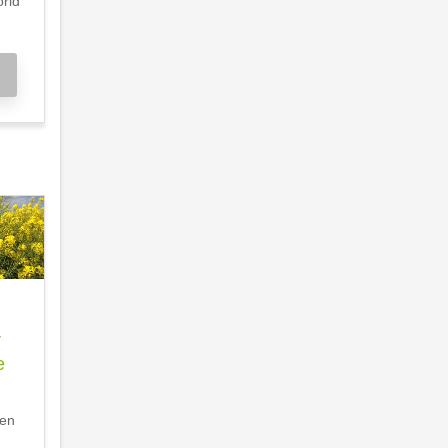
orid
r
e
nen