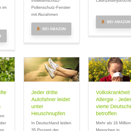
Insektenschutz-
Cetirizindihydrochl
n im
Pollenschutz-Fenster
mit Alurahmen
BEI AMAZON
BEI AMAZON
N
fte
Jeder dritte
Volkskrankheit
Autofahrer leidet
Allergie - Jede
n
unter
vierte Deutsch
Heuschnupfen
betroffen
inn
 der
In Deutschland leiden
Mehr als 16 Millio
en
35 Prozent der
Menschen in