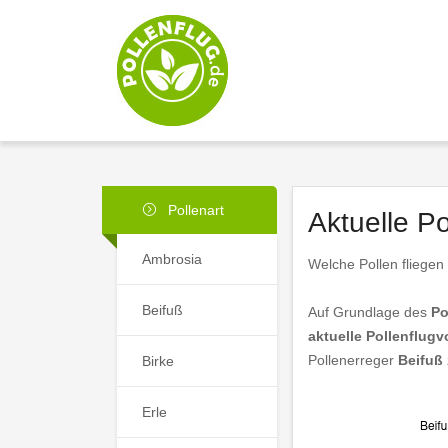
Pollenart
Aktuelle P
Ambrosia
Welche Pollen fliege
Beifuß
Auf Grundlage des
Po
aktuelle Pollenflug
Pollenerreger
Beifuß
Birke
Erle