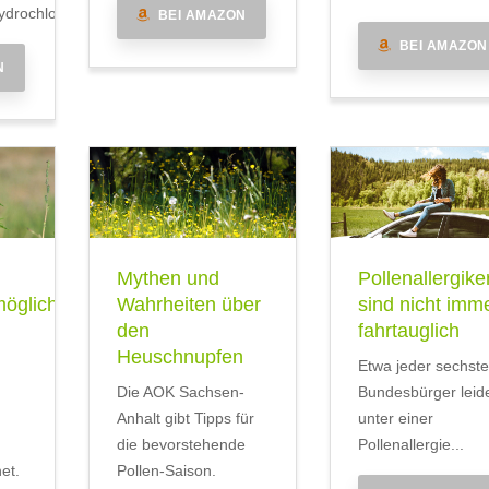
drochlorid
BEI AMAZON
BEI AMAZON
N
Mythen und
Pollenallergike
öglichkeit
Wahrheiten über
sind nicht imm
den
fahrtauglich
Heuschnupfen
Etwa jeder sechste
Die AOK Sachsen-
Bundesbürger leid
Anhalt gibt Tipps für
unter einer
die bevorstehende
Pollenallergie...
et.
Pollen-Saison.