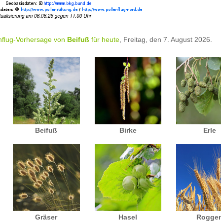
nflug-Vorhersage von
Beifuß
für heute
, Freitag, den 7. August 2026.
Beifuß
Birke
Erle
Gräser
Hasel
Rogge