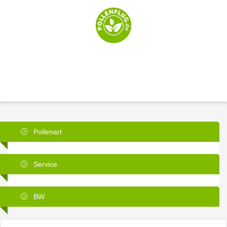
Pollenart
Service
BW