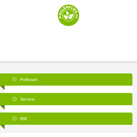
Pollenart
Service
BW