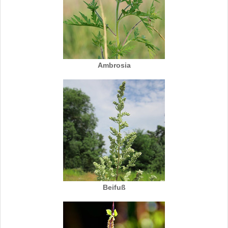
Ambrosia
Beifuß