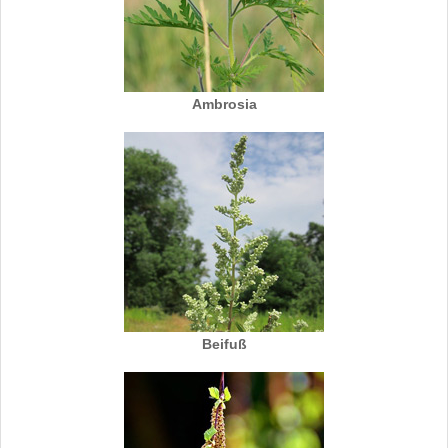
Ambrosia
Beifuß