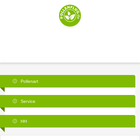
Pollenart
Service
HH