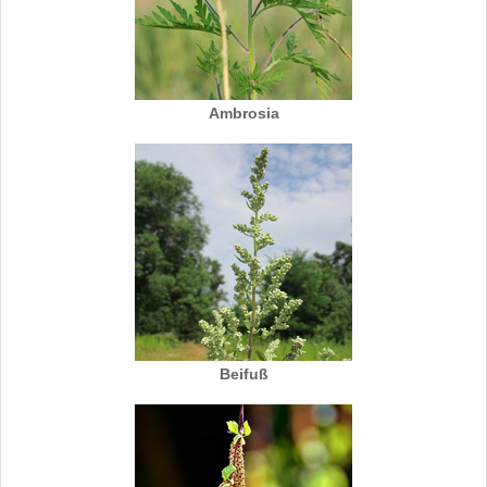
Ambrosia
Beifuß