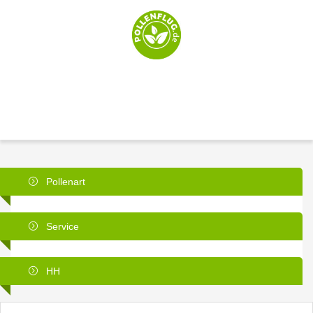
Pollenart
Service
HH