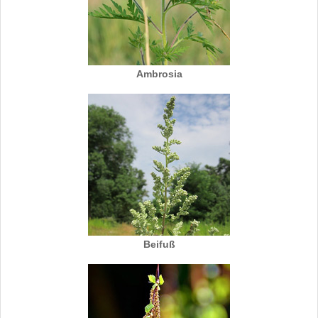
Ambrosia
Beifuß