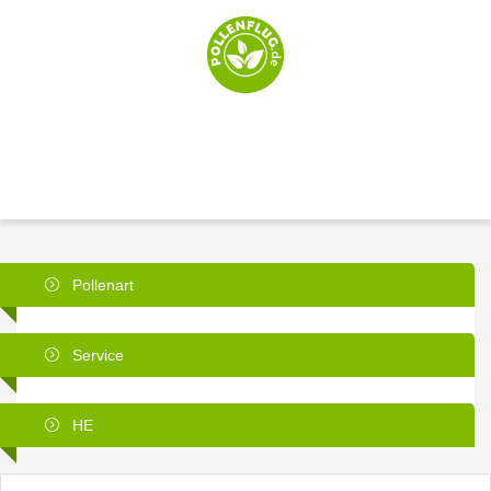
Pollenart
Service
HE