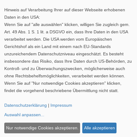
Hinweis auf Verarbeitung Ihrer auf dieser Webseite erhobenen
Daten in den USA:
Wenn Sie auf "alle auswählen" klicken, willigen Sie zugleich gem.
Art. 49 Abs. 1 S. 1 lit. a DSGVO ein, dass Ihre Daten in den USA
verarbeitet werden. Die USA werden vom Europäischen
Gerichtshof als ein Land mit einem nach EU-Standards
unzureichendem Datenschutzniveau eingeschätzt. Es besteht
insbesondere das Risiko, dass Ihre Daten durch US-Behörden, zu
Kontroll- und zu Überwachungszwecken, möglicherweise auch
ohne Rechtsbehelfsmöglichkeiten, verarbeitet werden können.
Datenschutz
|
Cookie-Einstellungen
|
Impressum
Wenn Sie auf "Nur notwendige Cookies akzeptieren" klicken,
©
vipex.de
findet die vorgehend beschriebene Übermittlung nicht statt.
Pollenkarte Saarland
|
Pollenkarte Schleswig-Holstein
|
Datenschutzerklärung
|
Impressum
Pollenkarte Thüringen
Auswahl anpassen
...
Pollenkarte Sachsen-Anhalt
|
Pollenkarte Niedersachsen
|
Pollenvorhersage Städte
Nur notwendige Cookies akzeptieren.
Alle akzeptieren