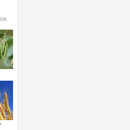
026.
n