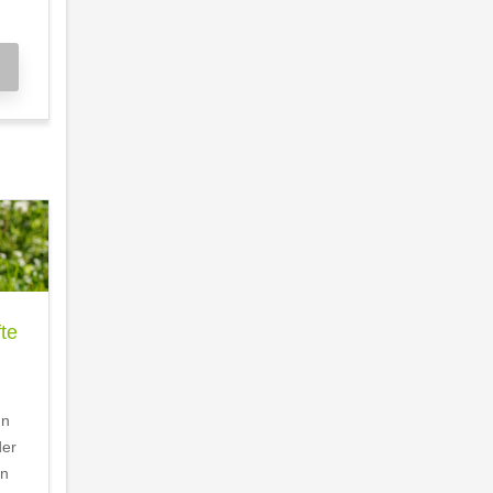
te
nn
der
en