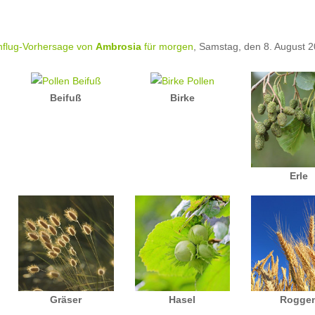
nflug-Vorhersage von
Ambrosia
für morgen
, Samstag, den 8. August 2
Beifuß
Birke
Erle
Gräser
Hasel
Rogge