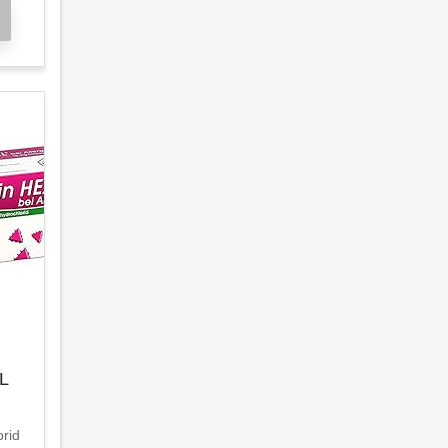
AL
orid