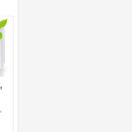
er
er