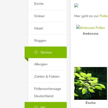
Esche
Gräser
Hier geht es zur
Polle
Hasel
Ambrosia
Roggen
Service
Allergien
Zahlen & Fakten
Pollenvorhersage
Deutschland
Esche
RP