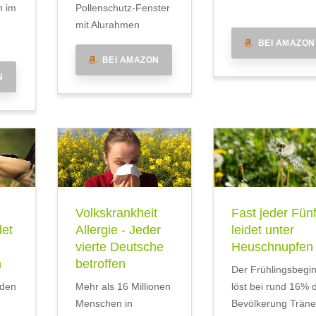
n im
Pollenschutz-Fenster
mit Alurahmen
BEI AMAZON
BEI AMAZON
N
Volkskrankheit
Fast jeder Fünf
det
Allergie - Jeder
leidet unter
vierte Deutsche
Heuschnupfen
n
betroffen
Der Frühlingsbegi
iden
Mehr als 16 Millionen
löst bei rund 16% 
Menschen in
Bevölkerung Trän