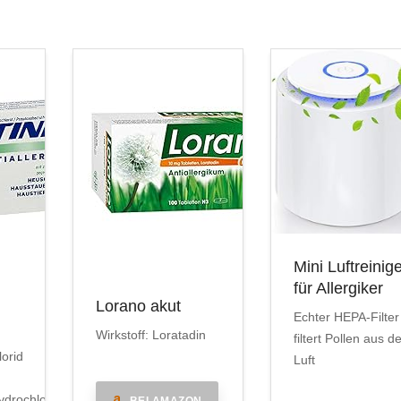
Mini Luftreinig
für Allergiker
Lorano akut
Echter HEPA-Filter
Wirkstoff: Loratadin
filtert Pollen aus d
lorid
Luft
drochlorid
BEI AMAZON