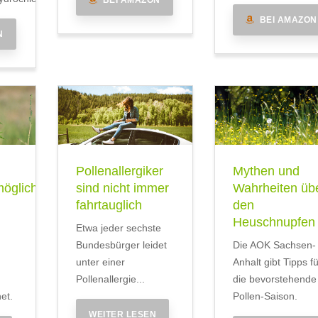
BEI AMAZON
N
Pollenallergiker
Mythen und
öglichkeit
sind nicht immer
Wahrheiten üb
fahrtauglich
den
Heuschnupfen
Etwa jeder sechste
Bundesbürger leidet
Die AOK Sachsen-
unter einer
Anhalt gibt Tipps fü
Pollenallergie...
die bevorstehende
et.
Pollen-Saison.
WEITER LESEN