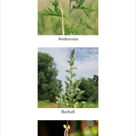
Ambrosia
Beifuß