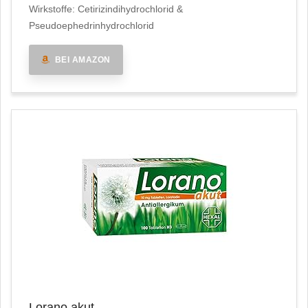
Wirkstoffe: Cetirizindihydrochlorid &
Pseudoephedrinhydrochlorid
BEI AMAZON
Lorano akut