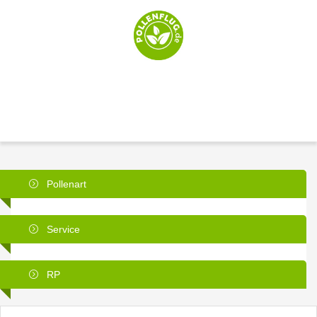
Pollenart
Service
RP