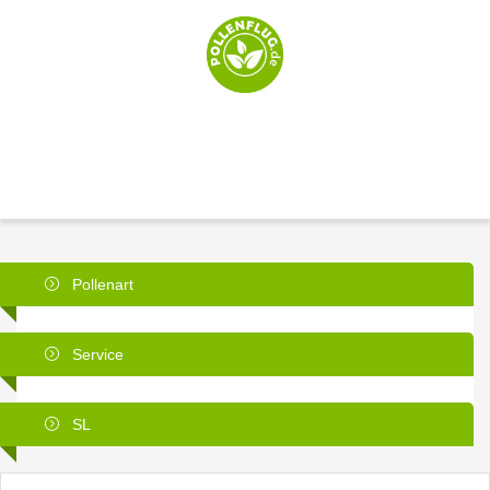
Pollenart
Service
SL