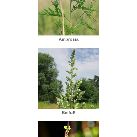
Ambrosia
Beifuß