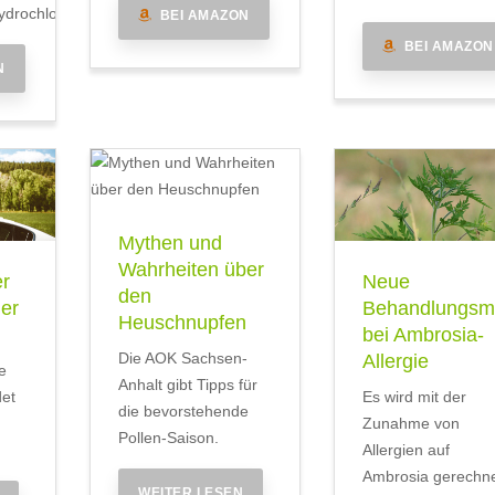
drochlorid
BEI AMAZON
BEI AMAZON
N
Mythen und
Wahrheiten über
er
Neue
den
mer
Behandlungsmö
Heuschnupfen
bei Ambrosia-
Die AOK Sachsen-
Allergie
e
Anhalt gibt Tipps für
det
Es wird mit der
die bevorstehende
Zunahme von
Pollen-Saison.
Allergien auf
Ambrosia gerechne
WEITER LESEN