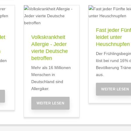
Fast jeder Fünf
det
Volkskrankheit
leidet unter
Allergie - Jeder
Heuschnupfen
n
vierte Deutsche
Der Frühlingsbegi
betroffen
iden
löst bei rund 16% 
Mehr als 16 Millionen
Bevölkerung Trän
Menschen in
aus.
Deutschland sind
Allergiker.
WEITER LESEN
WEITER LESEN