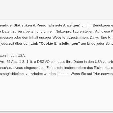
ndige, Statistiken & Personalisierte Anzeigen
) um Ihr Benutzererl
Daten zu verarbeiten und um ein Nutzerprofil zu erstellen. Auf diese 
essen oder den Inhalt unserer Website abzustimmen. Da wir Ihre Priva
jederzeit über den
Link "Cookie-Einstellungen"
am Ende jeder Seite
aten in den USA:
. Art. 49 Abs. 1 S. 1 lit. a DSGVO ein, dass Ihre Daten in den USA ve
schutzniveau eingeschätzt. Es besteht insbesondere das Risiko, dass
glichkeiten, verarbeitet werden können. Wenn Sie auf "Nur notwendig
sum
Pollenkarte Saarland
|
Po
Pollenkarte Sachsen-Anhalt
|
P