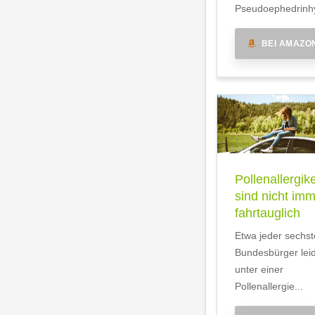
Pseudoephedrinhy
BEI AMAZO
Pollenallergik
sind nicht im
fahrtauglich
Etwa jeder sechst
Bundesbürger lei
unter einer
Pollenallergie...