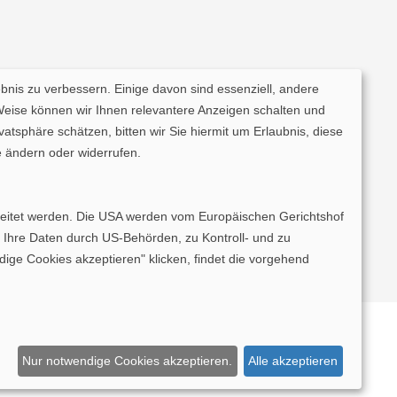
ebnis zu verbessern. Einige davon sind essenziell, andere
Weise können wir Ihnen relevantere Anzeigen schalten und
tsphäre schätzen, bitten wir Sie hiermit um Erlaubnis, diese
 ändern oder widerrufen.
rarbeitet werden. Die USA werden vom Europäischen Gerichtshof
 Ihre Daten durch US-Behörden, zu Kontroll- und zu
e Cookies akzeptieren" klicken, findet die vorgehend
llenkarte Schleswig-Holstein
|
Pollenkarte Thüringen
Nur notwendige Cookies akzeptieren.
Alle akzeptieren
ollenkarte Niedersachsen
|
Pollenvorhersage Städte