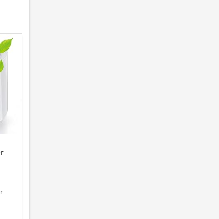
er
er