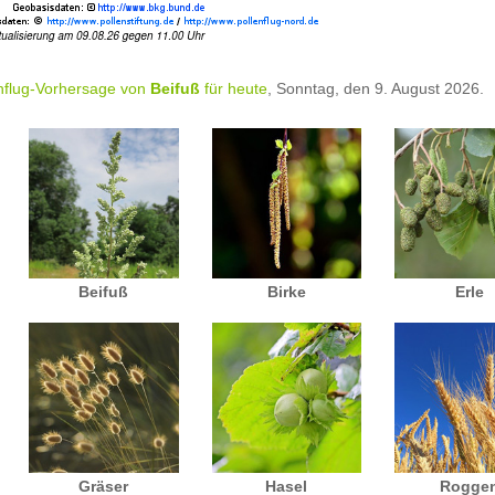
nflug-Vorhersage von
Beifuß
für heute
, Sonntag, den 9. August 2026.
Beifuß
Birke
Erle
Gräser
Hasel
Rogge