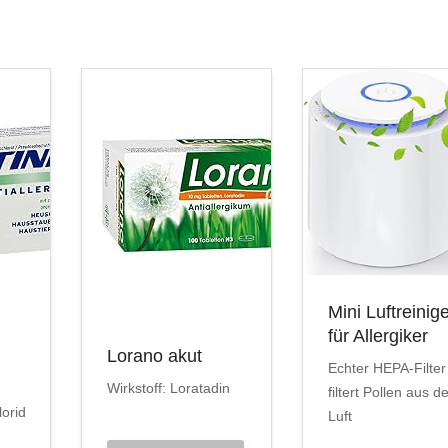
Mini Luftreinig
für Allergiker
Lorano akut
Echter HEPA-Filter
Wirkstoff: Loratadin
filtert Pollen aus d
lorid
Luft