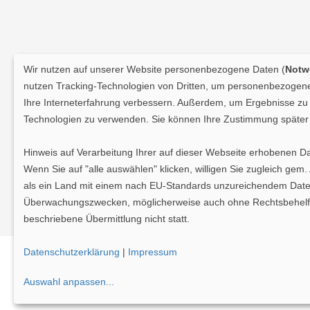
Wir nutzen auf unserer Website personenbezogene Daten (
Notwe
nutzen Tracking-Technologien von Dritten, um personenbezogene 
Ihre Interneterfahrung verbessern. Außerdem, um Ergebnisse zu m
Technologien zu verwenden. Sie können Ihre Zustimmung später 
Hinweis auf Verarbeitung Ihrer auf dieser Webseite erhobenen D
Wenn Sie auf "alle auswählen" klicken, willigen Sie zugleich gem
als ein Land mit einem nach EU-Standards unzureichendem Daten
Überwachungszwecken, möglicherweise auch ohne Rechtsbehelfsmö
beschriebene Übermittlung nicht statt.
Datenschutzerklärung
|
Impressum
Datenschutz
|
Cookie-Einstellungen
|
Impres
Auswahl anpassen
...
©
vipex.de