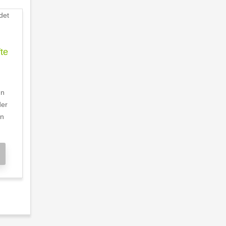
te
nn
der
en