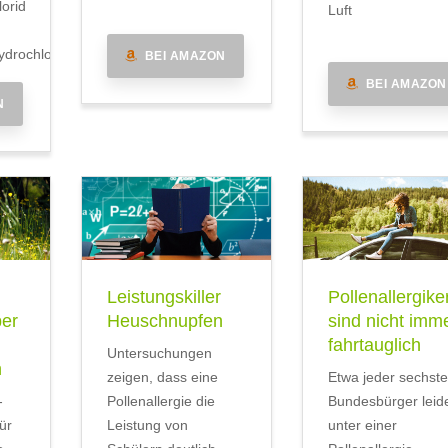
lorid
Luft
drochlorid
BEI AMAZON
BEI AMAZON
N
Leistungskiller
Pollenallergike
ber
Heuschnupfen
sind nicht imm
fahrtauglich
Untersuchungen
n
zeigen, dass eine
Etwa jeder sechste
-
Pollenallergie die
Bundesbürger leid
ür
Leistung von
unter einer