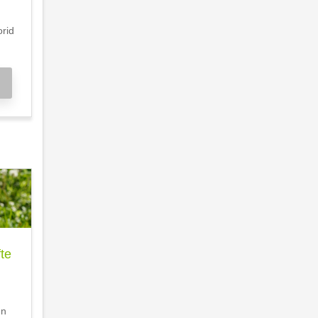
orid
te
nn