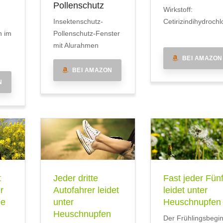
Pollenschutz
Wirkstoff:
Insektenschutz-
Cetirizindihydrochl
n im
Pollenschutz-Fenster
mit Alurahmen
BEI AMAZON
BEI AMAZON
N
t
Jeder dritte
Fast jeder Fünf
r
Autofahrer leidet
leidet unter
he
unter
Heuschnupfen
Heuschnupfen
Der Frühlingsbegi