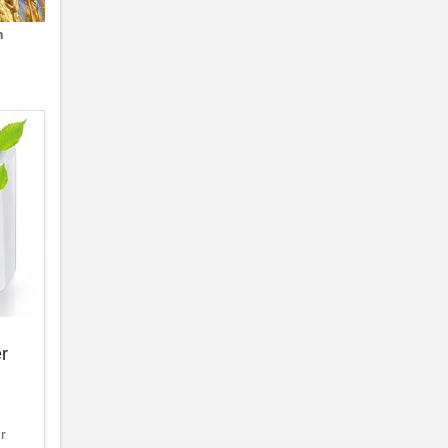
n
er
er