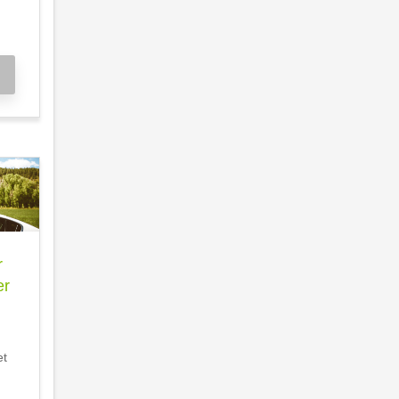
r
er
et