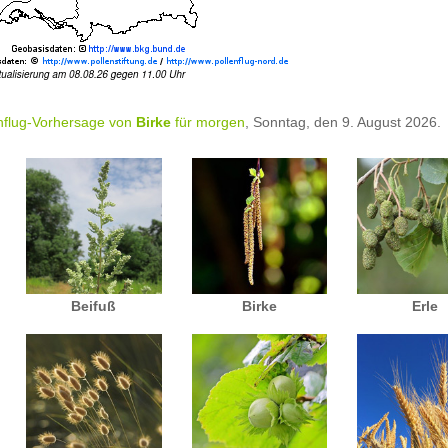
nflug-Vorhersage von
Birke
für morgen
, Sonntag, den 9. August 2026.
Beifuß
Birke
Erle