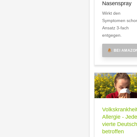
Nasenspray
Wirkt den
Symptomen scho
Ansatz 3-fach
entgegen.
BEI AMAZO
Volkskrankhei
Allergie - Jede
vierte Deutsc
betroffen