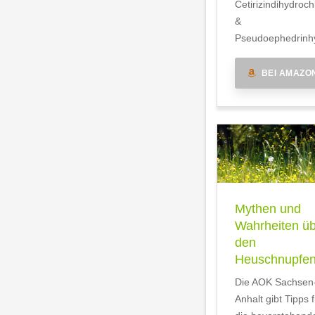
Cetirizindihydroch
&
Pseudoephedrinhy
BEI AMAZO
Mythen und
Wahrheiten ü
den
Heuschnupfe
Die AOK Sachsen
Anhalt gibt Tipps f