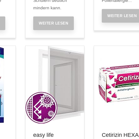
e
Schülern deutlich
Pollenallergie...
mindern kann.
WEITER LESEN
WEITER LESEN
easy life
Cetirizin HEX