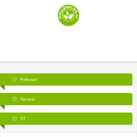
Pollenart
Service
ST