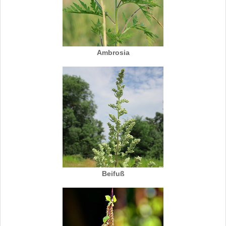
Ambrosia
Beifuß